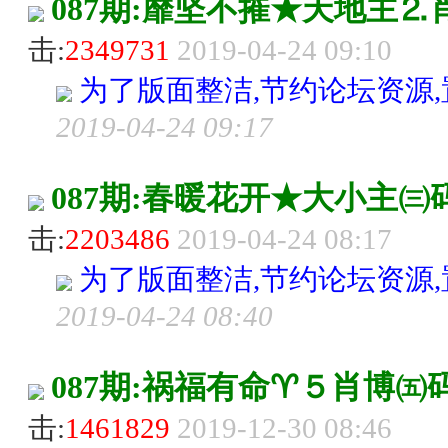
087期:靡坚不摧★天地主⒉
击:
2349731
2019-04-24 09:10
为了版面整洁,节约论坛资源,置顶
2019-04-24 09:17
087期:春暖花开★大小主㈢
击:
2203486
2019-04-24 08:17
为了版面整洁,节约论坛资源,置顶
2019-04-24 08:40
087期:祸福有命♈５肖博㈤
击:
1461829
2019-12-30 08:46