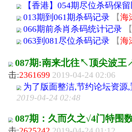
【香港】054期尽位杀码保留
013期到061期杀码记录
【
海
066期前杀肖杀码统计记录
063到081尽位杀码记录
【
海
087期:南来北往↖顶尖波王
击:
2361699
2019-04-24 02:06
为了版面整洁,节约论坛资源,置顶
2019-04-24 02:48
087期：久而久之√4门特围
击:
2625242
2019-04-24 01:12