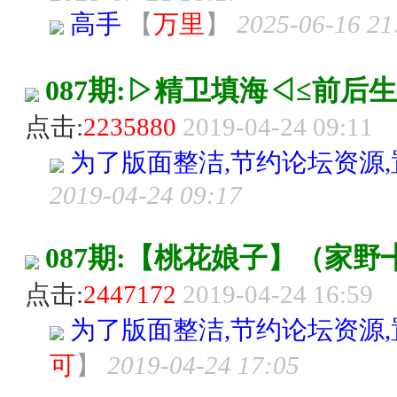
高手
【
万里
】
2025-06-16 21
087期:▷精卫填海◁≤前后
点击:
2235880
2019-04-24 09:11
为了版面整洁,节约论坛资源,置顶
2019-04-24 09:17
087期:【桃花娘子】（家野
点击:
2447172
2019-04-24 16:59
为了版面整洁,节约论坛资源,置顶
可
】
2019-04-24 17:05