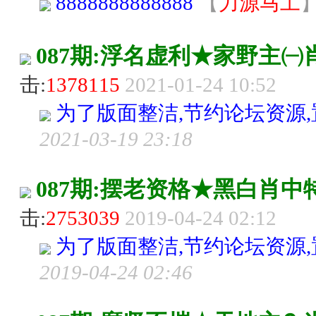
8888888888888
【
力源马工
087期:浮名虚利★家野主㈠
击:
1378115
2021-01-24 10:52
为了版面整洁,节约论坛资源,置顶
2021-03-19 23:18
087期:摆老资格★黑白肖中
击:
2753039
2019-04-24 02:12
为了版面整洁,节约论坛资源,置顶
2019-04-24 02:46