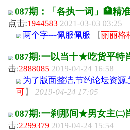
087期：「各执一词」🏥精准
点击:
1944583
2021-03-03 03:25
两个字---佩服佩服
【
丽丽格
087期:一以当十★吃货平特
击:
2888085
2019-04-24 16:58
为了版面整洁,节约论坛资源,置顶
可
】
2019-04-24 17:05
087期:一刹那间★男女主㈡
击:
2299379
2019-04-24 15:54