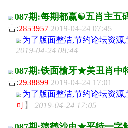
087期:每期都赢☯五肖主五
击:
2853957
2019-04-24 07:45
为了版面整洁,节约论坛资源,置顶
2019-04-24 08:44
087期:铁面槍牙★美丑肖中
击:
2938899
2019-04-24 17:01
为了版面整洁,节约论坛资源,置顶
可
】
2019-04-24 17:05
087期:猿鹤沙虫★平特一字