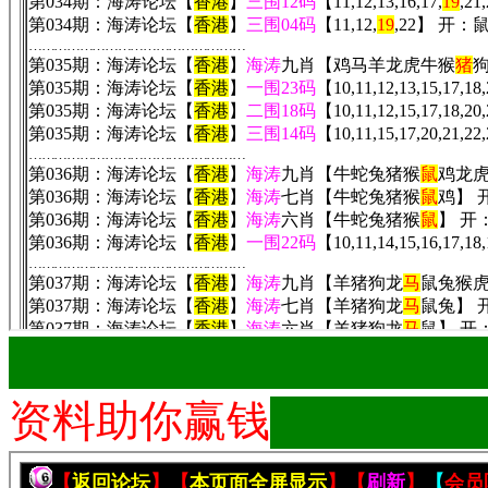
███████████████
资料助你赢钱
███████