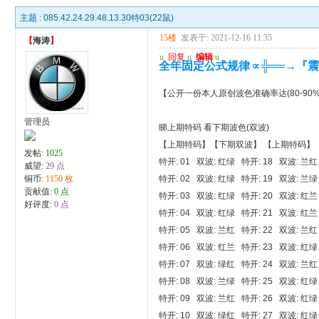
主题 :
085.42.24.29.48.13.30特03(22鼠)
15楼
发表于: 2021-12-16 11:35
【
海涛
】
u
回复
u
编辑
u
全年固定公式规律∝╬══→『
【公开一份本人原创波色准确率达(80-90
管理员
睇上期特码 看下期波色(双波)
【上期特码】【下期双波】 【上期特码】
发帖:
1025
特开: 01 双波: 红绿 特开: 18 双波: 兰红
威望:
29 点
铜币:
1150 枚
特开: 02 双波: 红绿 特开: 19 双波: 兰绿
贡献值:
0 点
特开: 03 双波: 红绿 特开: 20 双波: 红兰
好评度:
0 点
特开: 04 双波: 红绿 特开: 21 双波: 红兰
特开: 05 双波: 兰红 特开: 22 双波: 兰红
特开: 06 双波: 红兰 特开: 23 双波: 红绿
特开: 07 双波: 绿红 特开: 24 双波: 兰红
特开: 08 双波: 兰绿 特开: 25 双波: 红绿
特开: 09 双波: 兰红 特开: 26 双波: 红绿
特开: 10 双波: 绿红 特开: 27 双波: 红绿