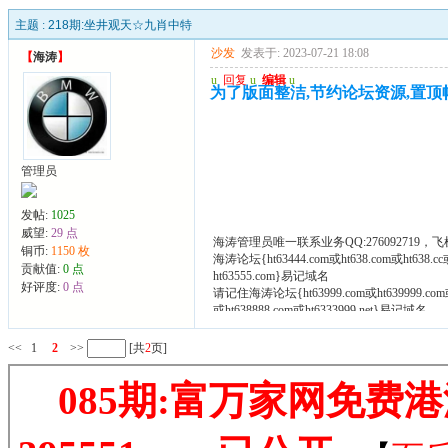
主题 :
218期:坐井观天☆九肖中特
沙发
发表于: 2023-07-21 18:08
【
海涛
】
u
回复
u
编辑
u
为了版面整洁,节约论坛资源,置顶帖,请
管理员
发帖:
1025
威望:
29 点
海涛管理员唯一联系业务QQ:276092719，飞
铜币:
1150 枚
海涛论坛{ht63444.com或ht638.com或ht638
贡献值:
0 点
ht63555.com}易记域名
好评度:
0 点
请记住海涛论坛{ht63999.com或ht639999.com或
或ht638888.com或ht6333999.net}易记域名
如有域名打不开请尝试在域名前面加www.
<<
1
2
>>
[共
2
页]