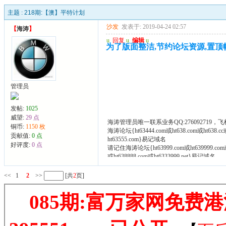
主题 :
218期:【澳】平特计划
沙发
发表于: 2019-04-24 02:57
【
海涛
】
u
回复
u
编辑
u
为了版面整洁,节约论坛资源,置顶帖,请
管理员
发帖:
1025
威望:
29 点
海涛管理员唯一联系业务QQ:276092719，飞
铜币:
1150 枚
海涛论坛{ht63444.com或ht638.com或ht638
贡献值:
0 点
ht63555.com}易记域名
好评度:
0 点
请记住海涛论坛{ht63999.com或ht639999.com或
或ht638888.com或ht6333999.net}易记域名
如有域名打不开请尝试在域名前面加www.
<<
1
2
>>
[共
2
页]