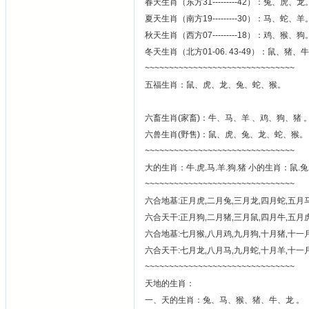
春天生肖（东方31---------42）：兔、虎、龙
夏天生肖（南方19---------30）：马、蛇、羊
秋天生肖（西方07---------18）：鸡、猴、狗
冬天生肖（北方01-06. 43-49）：鼠、猪、
~~~~~~~~~~~~~~~~~~~~~~~~~~~~~~~
五福生肖：鼠、虎、龙、兔、蛇、猴。
六畜生肖(家畜)：牛、马、羊 、鸡、狗、猪 
六兽生肖(野售)：鼠、虎、兔、龙、蛇、猴。
~~~~~~~~~~~~~~~~~~~~~~~~~~~~~~~
大的生肖：牛.虎.马.羊.狗.猪 小的生肖：鼠.兔.
~~~~~~~~~~~~~~~~~~~~~~~~~~~~~~~
六合地基:正月虎‚二月兔‚三月龙‚四月蛇‚五月马
六合天干:正月狗‚二月猪‚三月鼠‚四月牛‚五月虎
六合地基:七月猴‚八月鸡‚九月狗‚十月猪‚十一
六合天干:七月龙‚八月马‚九月蛇‚十月羊‚十一
~~~~~~~~~~~~~~~~~~~~~~~~~~~~~~~
天地的生肖：
一、天的生肖：兔、马、猴、猪、牛、龙 。