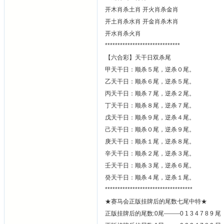
开木肖杀土肖 开火肖杀金肖
开土肖杀水肖 开金肖杀木肖
开水肖杀火肖
******************************
【六合彩】天干日双杀尾
甲天干日：顺杀５尾，逆杀０尾。
乙天干日：顺杀６尾，逆杀５尾。
丙天干日：顺杀７尾，逆杀２尾。
丁天干日：顺杀８尾，逆杀７尾。
戊天干日：顺杀９尾，逆杀４尾。
己天干日：顺杀０尾，逆杀９尾。
庚天干日：顺杀１尾，逆杀８尾。
辛天干日：顺杀２尾，逆杀３尾。
壬天干日：顺杀３尾，逆杀６尾。
癸天干日：顺杀４尾，逆杀１尾。
***********************************
★赛马会正版挂牌后的尾数七尾中特★
正版挂牌后的尾数:0尾--------0 1 3 4 7 8 9 尾