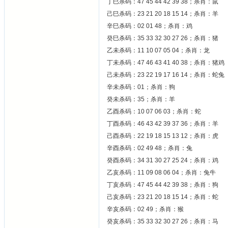
丁巳杀码：47 45 44 42 39 38；杀肖：鼠
己巳杀码：23 21 20 18 15 14；杀肖：羊
辛巳杀码：02 01 48；杀肖：鸡
癸巳杀码：35 33 32 30 27 26；杀肖：猪
乙未杀码：11 10 07 05 04；杀肖：龙
丁未杀码：47 46 43 41 40 38；杀肖：猪鸡
己未杀码：23 22 19 17 16 14；杀肖：蛇兔
辛未杀码：01；杀肖：狗
癸未杀码：35；杀肖：羊
乙酉杀码：10 07 06 03；杀肖：蛇
丁酉杀码：46 43 42 39 37 36；杀肖：羊
己酉杀码：22 19 18 15 13 12；杀肖：虎
辛酉杀码：02 49 48；杀肖：兔
癸酉杀码：34 31 30 27 25 24；杀肖：鸡
乙亥杀码：11 09 08 06 04；杀肖：兔牛
丁亥杀码：47 45 44 42 39 38；杀肖：狗
己亥杀码：23 21 20 18 15 14；杀肖：蛇
辛亥杀码：02 49；杀肖：猴
癸亥杀码：35 33 32 30 27 26；杀肖：马