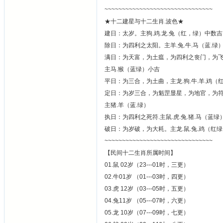
~~~~~~~~~~~~~~~~~~~~~~~~~~~~~~~
★十二建星与十二生肖.波色★
建日：太岁。主狗.鸡.龙.兔（红，绿）中数
除日：为四利之太阳。主羊.兔.牛.马（蓝.绿
满日：为天富，为土瘟，为四利之丧门，为
主马.猴（蓝绿）小吉
平日：为三合，为土曲，主龙.狗.牛.羊.鸡（红
定日：为岁三合，为魁罡显星，为地官，为符
主猪.羊（蓝.绿）
执日：为四利之死符.主鼠.虎.兔.猪.马（蓝绿
破日：为岁破，为大耗。主龙.鼠.兔.鸡（红
~~~~~~~~~~~~~~~~~~~~~~~~~~~~~~~
【民间十二生肖所属时间】
01.鼠 02岁（23---01时，三更）
02.牛01岁 （01---03时，四更）
03.虎 12岁（03---05时，五更）
04.兔11岁 （05---07时，六更）
05.龙 10岁（07---09时，七更）