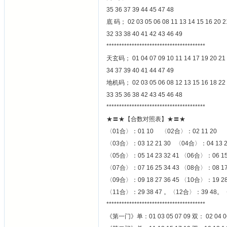
35 36 37 39 44 45 47 48
底 码； 02 03 05 06 08 11 13 14 15 16 20 2
32 33 38 40 41 42 43 46 49
***************************************
天玄码； 01 04 07 09 10 11 14 17 19 20 21 
34 37 39 40 41 44 47 49
地机码； 02 03 05 06 08 12 13 15 16 18 22 
33 35 36 38 42 43 45 46 48
***************************************
★〓★【合数对照表】★〓★
〈01合〉：01 10 〈02合〉：02 11 20
〈03合〉：03 12 21 30 〈04合〉：04 13 22
〈05合〉：05 14 23 32 41 〈06合〉：06 15 
〈07合〉：07 16 25 34 43 〈08合〉：08 17 
〈09合〉：09 18 27 36 45 〈10合〉：19 28 
〈11合〉：29 38 47 。〈12合〉：39 48。
***************************************
《第一门》单：01 03 05 07 09 双： 02 04 06