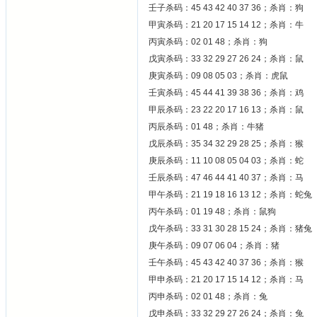
壬子杀码：45 43 42 40 37 36；杀肖：狗
甲寅杀码：21 20 17 15 14 12；杀肖：牛
丙寅杀码：02 01 48；杀肖：狗
戊寅杀码：33 32 29 27 26 24；杀肖：鼠
庚寅杀码：09 08 05 03；杀肖：虎鼠
壬寅杀码：45 44 41 39 38 36；杀肖：鸡
甲辰杀码：23 22 20 17 16 13；杀肖：鼠
丙辰杀码：01 48；杀肖：牛猪
戊辰杀码：35 34 32 29 28 25；杀肖：猴
庚辰杀码：11 10 08 05 04 03；杀肖：蛇
壬辰杀码：47 46 44 41 40 37；杀肖：马
甲午杀码：21 19 18 16 13 12；杀肖：蛇兔
丙午杀码：01 19 48；杀肖：鼠狗
戊午杀码：33 31 30 28 15 24；杀肖：猪兔
庚午杀码：09 07 06 04；杀肖：猪
壬午杀码：45 43 42 40 37 36；杀肖：猴
甲申杀码：21 20 17 15 14 12；杀肖：马
丙申杀码：02 01 48；杀肖：兔
戊申杀码：33 32 29 27 26 24；杀肖：兔