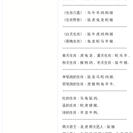
~~~~~~~~~~~~~~~~~~~~~~~~~~~~~~~
《生肖六畜》：马 牛 羊 鸡 狗 猪
《生肖野兽》：鼠 虎 兔 龙 蛇 猴
~~~~~~~~~~~~~~~~~~~~~~~~~~~~~~~
《白天生肖》：鼠 牛 虎 鸡 狗 猪
《夜晚生肖》：兔 龙 蛇 马 羊 猴
~~~~~~~~~~~~~~~~~~~~~~~~~~~~~~~
春天生肖：虎 兔 龙， 夏天生肖：蛇 马 羊，
秋天生肖：猴 狗 鸡， 冬天生肖：鼠 牛 猪。
~~~~~~~~~~~~~~~~~~~~~~~~~~~~~~~
单笔画的生肖：鼠 龙 马 蛇 鸡 猪。
双笔画的生肖：虎 猴 狗 兔 羊 牛。
~~~~~~~~~~~~~~~~~~~~~~~~~~~~~~~
红的生肖：马 兔 鼠 鸡。
蓝的生肖：蛇 虎 猪 猴。
绿的生肖：羊 龙 牛 狗。
~~~~~~~~~~~~~~~~~~~~~~~~~~~~~~~
两大君王：龙 虎 两大恶人：鼠 猴