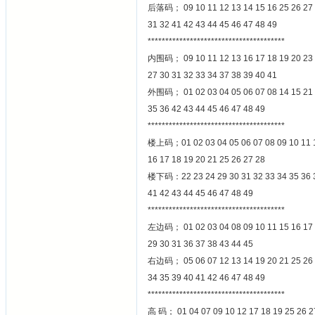
后落码； 09 10 11 12 13 14 15 16 25 26 27 
31 32 41 42 43 44 45 46 47 48 49
***************************************
内围码； 09 10 11 12 13 16 17 18 19 20 23 
27 30 31 32 33 34 37 38 39 40 41
外围码； 01 02 03 04 05 06 07 08 14 15 21 
35 36 42 43 44 45 46 47 48 49
***************************************
楼上码；01 02 03 04 05 06 07 08 09 10 11 1
16 17 18 19 20 21 25 26 27 28
楼下码：22 23 24 29 30 31 32 33 34 35 36 3
41 42 43 44 45 46 47 48 49
***************************************
左边码； 01 02 03 04 08 09 10 11 15 16 17 
29 30 31 36 37 38 43 44 45
右边码； 05 06 07 12 13 14 19 20 21 25 26 
34 35 39 40 41 42 46 47 48 49
***************************************
高 码； 01 04 07 09 10 12 17 18 19 25 26 2