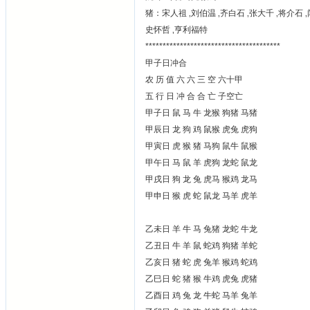
猪：宋人祖 ‚刘伯温 ‚齐白石 ‚张大千 ‚将介石 ‚闻
史怀哲 ‚亨利福特
***************************************
甲子日冲合
农 历 值 六 六 三 空 六十甲
五 行 日 冲 合 合 亡 子空亡
甲子日 鼠 马 牛 龙猴 狗猪 马猪
甲辰日 龙 狗 鸡 鼠猴 虎兔 虎狗
甲寅日 虎 猴 猪 马狗 鼠牛 鼠猴
甲午日 马 鼠 羊 虎狗 龙蛇 鼠龙
甲戌日 狗 龙 兔 虎马 猴鸡 龙马
甲申日 猴 虎 蛇 鼠龙 马羊 虎羊
乙未日 羊 牛 马 兔猪 龙蛇 牛龙
乙丑日 牛 羊 鼠 蛇鸡 狗猪 羊蛇
乙亥日 猪 蛇 虎 兔羊 猴鸡 蛇鸡
乙巳日 蛇 猪 猴 牛鸡 虎兔 虎猪
乙酉日 鸡 兔 龙 牛蛇 马羊 兔羊