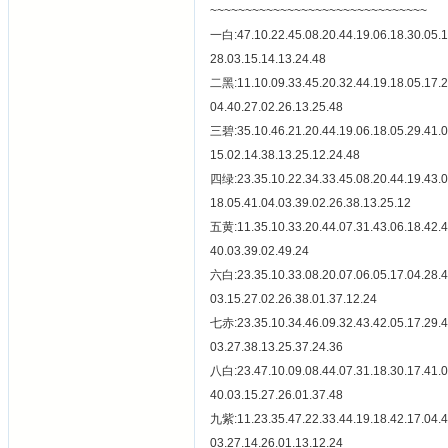
~~~~~~~~~~~~~~~~~~~~~~~~~~~~~~~
一白:47.10.22.45.08.20.44.19.06.18.30.05.1
28.03.15.14.13.24.48
二黑:11.10.09.33.45.20.32.44.19.18.05.17.2
04.40.27.02.26.13.25.48
三碧:35.10.46.21.20.44.19.06.18.05.29.41.0
15.02.14.38.13.25.12.24.48
四绿:23.35.10.22.34.33.45.08.20.44.19.43.0
18.05.41.04.03.39.02.26.38.13.25.12
五黄:11.35.10.33.20.44.07.31.43.06.18.42.4
40.03.39.02.49.24
六白:23.35.10.33.08.20.07.06.05.17.04.28.4
03.15.27.02.26.38.01.37.12.24
七赤:23.35.10.34.46.09.32.43.42.05.17.29.4
03.27.38.13.25.37.24.36
八白:23.47.10.09.08.44.07.31.18.30.17.41.0
40.03.15.27.26.01.37.48
九紫:11.23.35.47.22.33.44.19.18.42.17.04.4
03.27.14.26.01.13.12.24