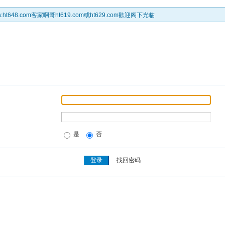
t648.com客家啊哥ht619.com或ht629.com歡迎阁下光临
是
否
找回密码