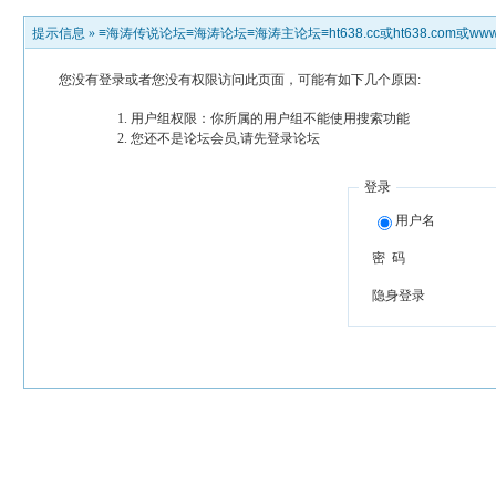
提示信息 »
≡海涛传说论坛≡海涛论坛≡海涛主论坛≡ht638.cc或ht638.com或www.h
您没有登录或者您没有权限访问此页面，可能有如下几个原因:
用户组权限：你所属的用户组不能使用搜索功能
您还不是论坛会员,请先登录论坛
登录
用户名
密 码
隐身登录