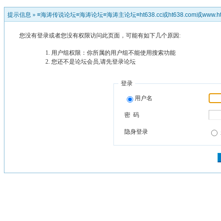
提示信息 »
≡海涛传说论坛≡海涛论坛≡海涛主论坛≡ht638.cc或ht638.com或www.ht
您没有登录或者您没有权限访问此页面，可能有如下几个原因:
用户组权限：你所属的用户组不能使用搜索功能
您还不是论坛会员,请先登录论坛
登录
用户名
密 码
隐身登录