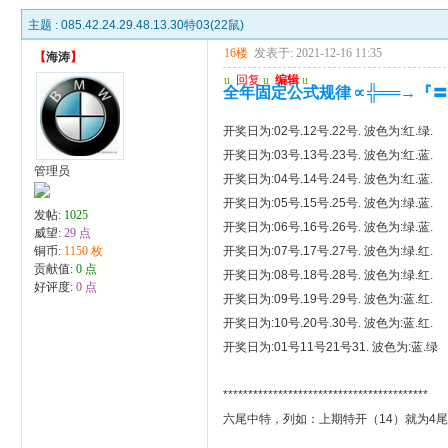
主题 :
085.42.24.29.48.13.30特03(22鼠)
16楼
发表于: 2021-12-16 11:35
【
海涛
】
u
回复
u
编辑
u
全年固定公式规律∝╬══→『
开奖日为:02号.12号.22号. 波色为:红.绿.
开奖日为:03号.13号.23号. 波色为:红.蓝.
管理员
开奖日为:04号.14号.24号. 波色为:红.蓝.
开奖日为:05号.15号.25号. 波色为:绿.蓝.
发帖:
1025
开奖日为:06号.16号.26号. 波色为:绿.蓝.
威望:
29 点
铜币:
1150 枚
开奖日为:07号.17号.27号. 波色为:绿.红.
贡献值:
0 点
开奖日为:08号.18号.28号. 波色为:绿.红.
好评度:
0 点
开奖日为:09号.19号.29号. 波色为:蓝.红.
开奖日为:10号.20号.30号. 波色为:蓝.红.
开奖日为:01号11号21号31. 波色为:蓝.绿
*****************************************
六尾中特，列如：上期特开（14）就为4尾，