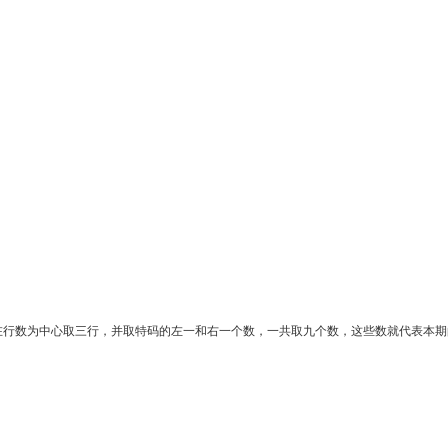
码所在行数为中心取三行，并取特码的左一和右一个数，一共取九个数，这些数就代表本