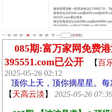
海涛管理员唯一联系业务QQ:276092719，飞
海涛论坛{ht63444.com或ht638.com或ht638
ht63555.com}易记域名
请记住海涛论坛{ht63999.com或ht639999.com或
或ht638888.com或ht6333999.net}易记域名
如有域名打不开请尝试在域名前面加www.
<<
63
64
65
66
67
68
69
70
>>
[共
98
页]