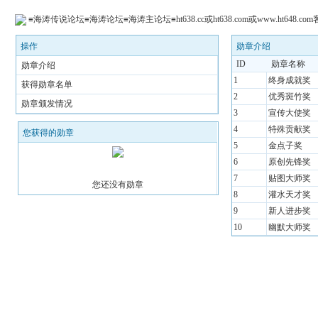
≡海涛传说论坛≡海涛论坛≡海涛主论坛≡ht638.cc或ht638.com或www.ht648.com
操作
勋章介绍
ID
勋章名称
勋章介绍
1
终身成就奖
获得勋章名单
2
优秀斑竹奖
勋章颁发情况
3
宣传大使奖
4
特殊贡献奖
您获得的勋章
5
金点子奖
6
原创先锋奖
7
贴图大师奖
您还没有勋章
8
灌水天才奖
9
新人进步奖
10
幽默大师奖