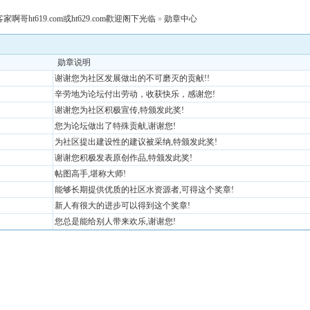
客家啊哥ht619.com或ht629.com歡迎阁下光临
»
勋章中心
勋章说明
谢谢您为社区发展做出的不可磨灭的贡献!!
辛劳地为论坛付出劳动，收获快乐，感谢您!
谢谢您为社区积极宣传,特颁发此奖!
您为论坛做出了特殊贡献,谢谢您!
为社区提出建设性的建议被采纳,特颁发此奖!
谢谢您积极发表原创作品,特颁发此奖!
帖图高手,堪称大师!
能够长期提供优质的社区水资源者,可得这个奖章!
新人有很大的进步可以得到这个奖章!
您总是能给别人带来欢乐,谢谢您!