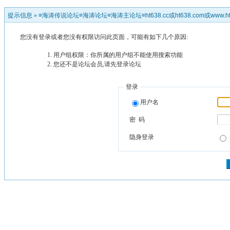
提示信息 »
≡海涛传说论坛≡海涛论坛≡海涛主论坛≡ht638.cc或ht638.com或www.ht
您没有登录或者您没有权限访问此页面，可能有如下几个原因:
用户组权限：你所属的用户组不能使用搜索功能
您还不是论坛会员,请先登录论坛
登录
用户名
密 码
隐身登录