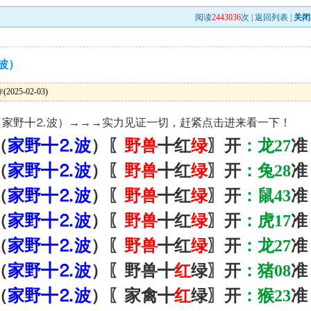
阅读
2443036
次 |
返回列表
|
关闭
⒉波）
25-02-03)
（家野╋⒉波）→→→实力见证一切，赶紧点击进来看一下！
（
家野╋⒉波
）〖
野兽
╋红
绿
〗开
：龙27
准
（
家野╋⒉波
）〖
野兽
╋红
绿
〗开
：兔28
准
（
家野╋⒉波
）〖
野兽
╋红
绿
〗开
：鼠43
准
（
家野╋⒉波
）〖
野兽
╋红
绿
〗开
：虎17
准
（
家野╋⒉波
）〖
野兽
╋红
绿
〗开
：龙27
准
（
家野╋⒉波
）〖野兽╋
红
绿〗开
：猪08
准
（
家野╋⒉波
）〖家禽╋
红
绿〗开
：猴23
准