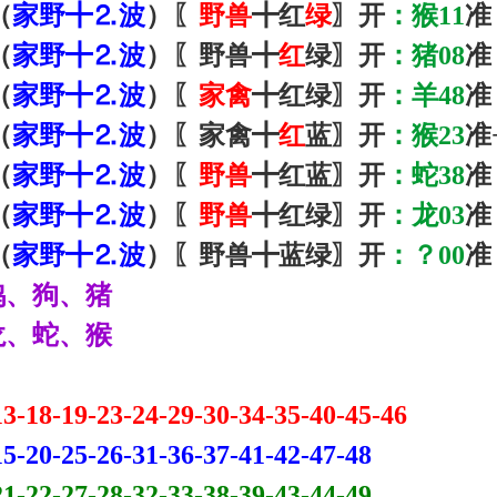
（
家野╋⒉波
）〖
野兽
╋红
绿
〗开
：猴11
准
（
家野╋⒉波
）〖野兽╋
红
绿〗开
：猪08
准
（
家野╋⒉波
）〖
家禽
╋红绿〗开
：羊48
准
（
家野╋⒉波
）〖家禽╋
红
蓝〗开
：猴23
准
（
家野╋⒉波
）〖
野兽
╋红蓝〗开
：蛇38
准
（
家野╋⒉波
）〖
野兽
╋红绿〗开
：龙03
准
（
家野╋⒉波
）〖野兽╋蓝绿〗开
：？00
准
鸡、狗、猪
龙、蛇、猴
-18-19-23-24-29-30-34-35-40-45-46
-20-25-26-31-36-37-41-42-47-48
-22-27-28-32-33-38-39-43-44-49