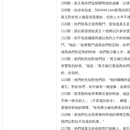
108期：真主爲你們這樣闡明他的迹象，以
109期：你沒有知道，584444.com那
真主對於世人確是有恩惠的，但世人大半不
110期：你們當爲主道而戰鬥，當知道真主
111期：誰以善債借給真主？他將以許多倍
112期：你不知道穆薩死後以色列人中的領袖
鬥。”他說：“如果戰鬥成爲你們的定制，你
成爲他們的定制的時候，他們除少數人外，
113期：他們的先知對他們說：“真主確已
有豐富的財産。”他說：“真主確已選他爲你
的，全知的。
114期：他們的先知對他們說：“他的國權
著它。對於你們，此中確有一種迹象，如果你
115期：當塔魯特統率軍隊出發的時候，他
手捧一捧水的人，（不算違抗命令）。嗣後，
查魯特和他的軍隊。”有些將士確信將來必與
116期：當他們出去與查魯特和他的軍隊交
我們以對抗不信道的民衆。”
117期：他們借真主的佑助而打敗敵人。達