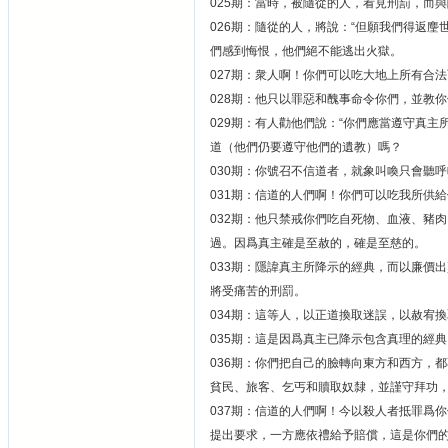
025期：當時，被隨從的人，看見刑罰，而
026期：隨從的人，將說：“但願我們得返
們感到悔恨，他們絕不能逃出火獄。
027期：衆人啊！你們可以吃大地上所有合
028期：他只以罪惡和醜事命令你們，並教
029期：有人勸他們說：“你們應當遵守真主
道（他們仍要遵守他們的遺教）嗎？
030期：你號召不信道者，就象叫喚只會聽
031期：信道的人們啊！你們可以吃我所供
032期：他只禁戒你們吃自死物、血液、豬
過。因爲真主確是至赦的，確是至慈的。
033期：隱諱真主所降示的經典，而以廉價
將受痛苦的刑罰。
034期：這等人，以正道換取迷誤，以赦宥
035期：這是因爲真主已降示包含真理的經
036期：你們把自己的臉轉向東方和西方，
貧民、旅客、乞丐和贖取奴隸，並謹守拜功
037期：信道的人們啊！今以殺人者抵罪爲
提出要求，一方應依禮給予賠償，這是你們