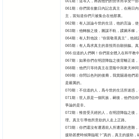
001期：這等人，將因他們的營求而享受一
061期：你們當在數日內記念真主，在兩日
主，當知道你們只被集合在他那裏。
062期：有人談論今世的生活，他的言論，
063期：他轉臉之後，圖謀不軌，蹂躏禾稼
064期：有人對他說：“你當敬畏真主”，他
065期：有人爲求真主的喜悅而自願捐軀。
066.信道的人們啊！你們當全體入在和平
067期：如果你們在明證降臨之後背離正道
068期：他們只等待真主在雲蔭中與衆天神
069期：你問以色列的後裔，我賞賜過他們
是嚴厲的。
070期：不信道的人，爲今世的生活所迷惑
071期：世人原是一個民族，嗣後，他們信
爭論的是非。
072期：惟曾受天經的人，在明證降臨之後
理。真主引導他所意欲的人走上正路。
073期：你們還沒有遭遇前人所遭遇的患難
援助甚麽時候降臨呢？”真的，真主的援助，