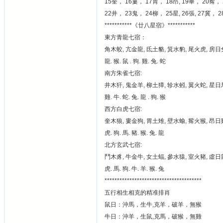
15奎， 16婁， 17胃， 18昂, 19畢， 20觜，
22井， 23鬼， 24柳， 25星, 26張, 27
***********《廿八星宿》***********
東方青龍七宿：
角木蛟, 亢金龍, 氐土貉, 箕水豹, 尾火虎, 房日
龍. 猴. 鼠 . 狗. 雞. 兔. 蛇
南方朱雀七宿:
井木犴, 鬼金羊, 柳土獐, 轸水蚓, 翼火蛇, 星日
雞. 牛. 蛇. 兔. 龍 . 狗. 猴
西方白虎七宿:
奎木狼, 婁金狗, 胃土雉, 壁水蝓, 觜火猴, 昂日
虎. 狗. 馬. 豬. 猴. 兔. 龍
北方玄武七宿:
鬥木豸, 牛金牛, 女土蝠, 參水猿, 室火豬, 虛日
虎. 馬. 狗. 牛. 羊. 猴. 兔
***************************************
五行相生相克的精准排肖
鼠日：沖馬，生牛,克羊，破羊，無猴
牛日：沖羊，生鼠,克馬，破猴，無雞