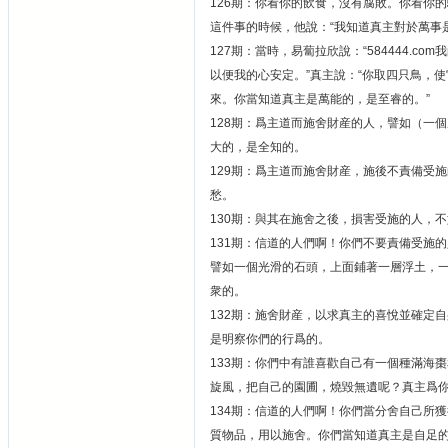
126期：你看你的飲食，沒有腐敗。你看你
這件事的時候，他說：“我知道真主對於萬事
127期：當時，易蔔拉欣說：“584444.
以便我的心安定。”真主說：“你取四只鳥，
來。你當知道真主是萬能的，是至睿的。”
128期：爲主道而施舍財産的人，譬如（一
大的，是全知的。
129期：爲主道而施舍財産，施後不責備受
愁。
130期：與其在施舍之後，損害受施的人，
131期：信道的人們啊！你們不要責備受施
譬如一個光滑的石頭，上面鋪著一層浮土，
衆的。
132期：施舍財産，以求真主的喜悅並確定
是明察你們的行爲的。
133期：你們中有誰喜歡自己有一個種滿海
旋風，把自己的園圃，燒毀無遺呢？真主爲
134期：信道的人們啊！你們當分舍自己所
質物品，用以施舍。你們當知道真主是自足