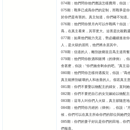
074期：他們問你他們應該怎樣費用，你說
075期：戰爭已成爲你們的定制，而戰爭是
於你們是有害的。真主知道，你們確不知道
076期：他們問你禁月內可以作戰嗎？你說
爲，在真主看來，其罪更大。迫害是比殺戮還
077期：如果他們能力充足，勢必繼續進攻
人，是火獄的居民，他們將永居其中。
078期：信道的人，離別故鄉並且爲主道而
079期：他們問你飲酒和賭博（的律例），
舍甚麽，你說：“你們施舍剩余的吧。”真主
080期：他們問你怎樣待遇孤兒，你說：“
真主能辨別破壞的人和改善的人。假若真主意
081期：你們不要娶以物配主的婦女，直到
082期：你們不要把自己的女兒嫁給以物配
083期：這等人叫你們入火獄，真主卻隨意
084期：他們問你月經的（律例），你說：
候，你們可以在真主所命你們的部位與她們交
085期：你們的妻子好比是你們的田地，你
們報喜。