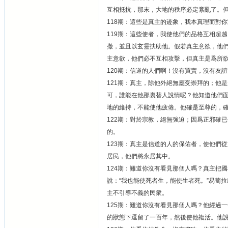
互相抵抗，那末，大地的秩序必定紊亂了。
118期：這些是真主的迹象，我本真理而對
119期：這些使者，我使他們的品格互相超
撤，並且以玄靈扶助他。假若真主意欲，他
主意欲，他們必不互相攻擊，但真主是爲所
120期：信道的人們啊！沒有買賣，沒有友
121期：真主，除他外絕無應受崇拜的；他
可，誰能在他那裏替人說情呢？他知道他們
地的維持，不能使他疲倦。他確是至尊的，
122期：對於宗教，絕無強迫；因爲正邪確
的。
123期：真主是信道的人的保佑者，使他們
居民，他們將永居其中。
124期：難道你沒有看見那個人嗎？真主把
說：“我也能使死者生，能使生者死。”易蔔
主不引導不義的民衆。
125期：難道你沒有看見那個人嗎？他經過一個
的狀態下逗留了一百年，然後使他複活。他說