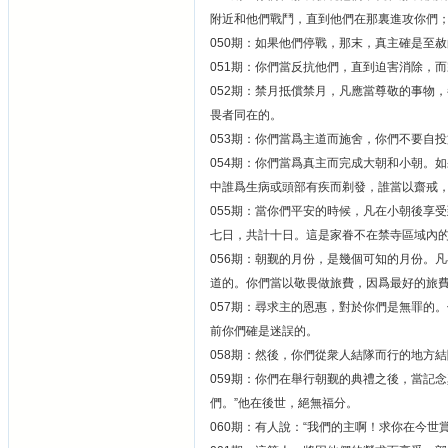
附近和他們戰鬥，直到他們在那裏進攻你們
050期：如果他們停戰，那末，真主確是至
051期：你們當反抗他們，直到迫害消除，
052期：禁月抵償禁月，凡應當尊敬的事物
畏者同在的。
053期：你們當爲主道而施舍，你們不要自
054期：你們當爲真主而完成大朝和小朝。
中誰爲生病或頭部有疾而剃發，誰當以齋戒
055期：當你們平安的時候，凡在小朝後享
七日，共計十日。這是家眷不在禁寺區域內
056期：朝觐的月份，是幾個可知的月份。
道的。你們當以敬畏做旅費，因爲最好的旅
057期：尋求主的恩惠，對於你們是無罪的
前你們確是迷誤的。
058期：然後，你們從衆人結隊而行的地方
059期：你們在舉行朝觐的典禮之後，當記
們。”他在後世，絕無福分。
060期：有人說：“我們的主啊！求你在今