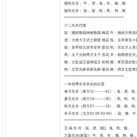
陽性生肖； 牛， 虎，兔，羊， 猴，雞
陰性生肖； 鼠， 龍，蛇，馬， 狗，豬
***************************************
十二生肖代號
鼠：國師叛賊神偷叛賊 梅花 牛：無帥大將員
虎：大將大王武士都督 桃花 兔：玉帝東宮小
龍：皇帝狀元皇帝皇帝 梨花 蛇：宮女才人美
馬：太子元帥秀才太子 杏花 羊：相將西宮夫
猴：太監寇王遊俠寇王 松樹 雞：東宮貴妃歌
狗：文官先鋒管家先鋒 菊花 豬：西宮太監商
***************************************
一年四季生肖所在的位置
春天生肖（東方31---------42）：兔、虎、龍
夏天生肖（南方19---------30）：馬、蛇、羊
秋天生肖（西方07---------18）：雞、猴、狗
冬天生肖（北方01-06.43-49）：鼠、豬、牛
***************************************
五 福 生 肖：鼠、虎、[龍]、兔、蛇、猴。
六畜生肖(家畜)：牛、馬、羊 、雞、狗、豬 