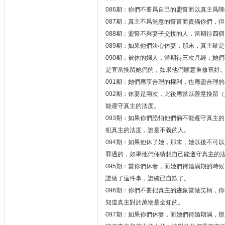
086期：你們不要爲自己的盟誓而以真主爲
087期：真主不爲無意的誓言而責備你們，
088期：盟誓不與妻子交接的人，當期待四
089期：如果他們決心休妻，那末，真主確
090期：被休的婦人，當期待三次月經；她
是宜當挽留她們的，如果他們願意重修舊好
091期：她們應享合理的權利，也應盡合理
092期：休妻是兩次，此後應當以善意挽留
能遵守真主的法度。
093期：如果你們恐怕他們倆不能遵守真主
犯真主的法度，誰是不義的人。
094期：如果他休了她，那末，她以後不可
罪過的，如果他們倆猜想自己能遵守真主的
095期：當你們休妻，而她們待婚滿期的時
誰做了這件事，誰確已自欺了。
096期：你們不要把真主的迹象當做笑柄，
知道真主對於萬物是全知的。
097期：如果你們休妻，而她們待婚期滿，