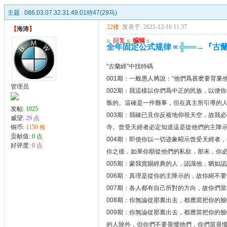
主题 :
086.03.07.32.31.49.01特47(29马)
22楼
发表于: 2021-12-16 11:37
【
海涛
】
u
回复
u
编辑
u
全年固定公式规律∝╬══→『古
“古蘭經”中找特碼
001期：一般愚人將說：“他們爲甚麽要背棄
管理员
002期：我這樣以你們爲中正的民族，以便
叛的。這確是一件難事，但在真主所引導的
发帖:
1025
003期：我確已見你反複地仰視天空，故我
威望:
29 点
铜币:
1150 枚
寺。曾受天經者必定知道這是從他們的主降
贡献值:
0 点
004期：即使你以一切迹象昭示曾受天經者
好评度:
0 点
你之後，如果你順從他們的私欲，那末，你
005期：蒙我賞賜經典的人，認識他，猶如
006期：真理是從你的主降示的，故你絕不
007期：各人都有自己所對的方向，故你們
008期：你無論從那裏出去，都應當把你的
009期：你無論從那裏出去，都應當把你的
的人除外，但你們不要畏懼他們，你們當畏