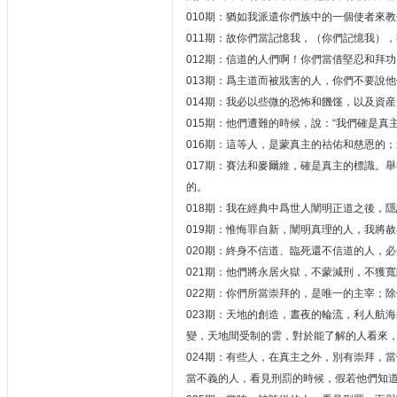
010期：猶如我派遣你們族中的一個使者來
011期：故你們當記憶我，（你們記憶我）
012期：信道的人們啊！你們當借堅忍和拜
013期：爲主道而被戕害的人，你們不要說
014期：我必以些微的恐怖和饑馑，以及資
015期：他們遭難的時候，說：“我們確是真
016期：這等人，是蒙真主的祜佑和慈恩的
017期：賽法和麥爾維，確是真主的標識。
的。
018期：我在經典中爲世人闡明正道之後，
019期：惟悔罪自新，闡明真理的人，我將
020期：終身不信道、臨死還不信道的人，
021期：他們將永居火獄，不蒙減刑，不獲
022期：你們所當崇拜的，是唯一的主宰；
023期：天地的創造，晝夜的輪流，利人航
變，天地間受制的雲，對於能了解的人看來
024期：有些人，在真主之外，別有崇拜，
當不義的人，看見刑罰的時候，假若他們知