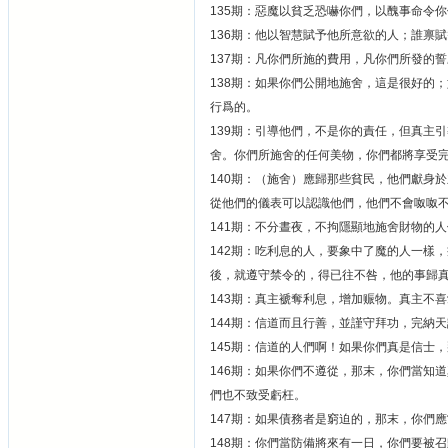
135期：惡魔以貧乏恐嚇你們，以醜事命令
136期：他以智慧賦予他所意欲的人；誰禀
137期：凡你們所施的費用，凡你們所發的
138期：如果你們公開地施舍，這是很好的
行爲的。
139期：引導他們，不是你的責任，但真主
舍。你們所施舍的任何美物，你們都將享受
140期：（施舍）應歸那些貧民，他們獻身
從他們的儀表可以認識他們，他們不會呶呶
141期：不分晝夜，不拘隱顯地施舍財物的
142期：吃利息的人，要象中了魔的人一樣
後，就遵守禁令的，得已往不咎，他的事歸
143期：真主褫奪利息，增加赈物。真主不
144期：信道而且行善，並謹守拜功，完納
145期：信道的人們啊！如果你們真是信士
146期：如果你們不遵從，那末，你們當知
們也不致受虧枉。
147期：如果債務者是窮迫的，那末，你們
148期：你們當防備將來有一日，你們要被