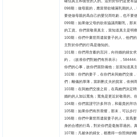
確信真主和後世的人的。這對於你們是更有
098期：做母親的，應當替欲哺滿乳期的人
要使做母親的爲自己的嬰兒而吃虧，也不要
099期：如果做父母的欲依協議而斷乳，那
的工資。你們當敬畏真主，當知道真主是明
100期：你們中棄世而遺留妻子的人，他們
主對於你們的行爲是徹知的。
101期：你們用含蓄的言詞，向待婚的婦女
約，（故准你們對她們有所表示），58444
你們的心事，故你們當防備他；並當知道真
102期：你們的妻子，在你們未與她們交接
們；離儀的厚薄，當斟酌丈夫的貧富，依例
103期：在與她們交接之前，在爲她們決定
婚約的人加以寬免；寬免是更近於敬畏的。
104期：你們當謹守許多拜功，和最貴的拜
105期：如果你們有所畏懼，那末，可以步
106期：你們中棄世而遺留妻子的人，當爲
身的合禮的行爲，對於你們是毫無罪過的。
107期：凡被休的婦女，都應得一份照例的