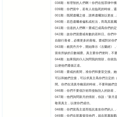
038期：有理智的人們啊！你們在抵罪律中
039期：你們當中，若有人在臨死的時候，
001期：既聞遺囑之後，誰將遺囑加以更改
040期：若恐遺囑者偏私或枉法，而爲其親
041期：信道的人們啊！齋戒已成爲你們的
042期：故你們當齋戒有數的若幹日。你們
自願行善者，必獲更多的善報。齋戒對於你
043期：賴買丹月中，開始降示《古蘭經》
當依所缺的日數補齋。真主要你們便利，不
044期：如果我的仆人詢問我的情狀，你就
以便他們遵循正道。
045期：齋戒的夜間，准你們和妻室交接。
可以和她們交接，可以求真主爲你們注定的
間。你們在清真寺幽居的時候，不要和她們
046期：你們不要借詐術而侵蝕別人的財産
047期：他們詢問新月的情狀，你說：“新
敬畏真主，以便你們成功。
048期：你們當爲主道而抵抗進攻你們的人
049期：你們在那裏發現他們，就在那裏殺