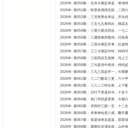
2026年- 第050期： 生肖今期定单蓝，
2026年- 第051期： 蛇里有虎得玄机，
2026年- 第052期： 三兄有势走幸运，
2026年- 第053期： 三五七九有码出，
2026年- 第054期： 三尾六尾共同合，
2026年- 第055期： 三通鼓角四更鸡，
2026年- 第056期： 三四今期定开来，
2026年- 第057期： 三三今期定中特，
2026年- 第058期： 三前四后五发财，
2026年- 第059期： 三句是诗中有诗，
2026年- 第060期： 三九三四必开一，
2026年- 第061期： 三二门数在三更，
2026年- 第062期： 三八二三特头奖，
2026年- 第063期： 日行千里是好马，
2026年- 第064期： 热门号码是零尾，
2026年- 第065期： 求四对三跟一五，
2026年- 第066期： 求来神仙变八戒，
2026年- 第067期： 前是绿来后是蓝，
2026年- 第068期： 期期生肖堵在前，