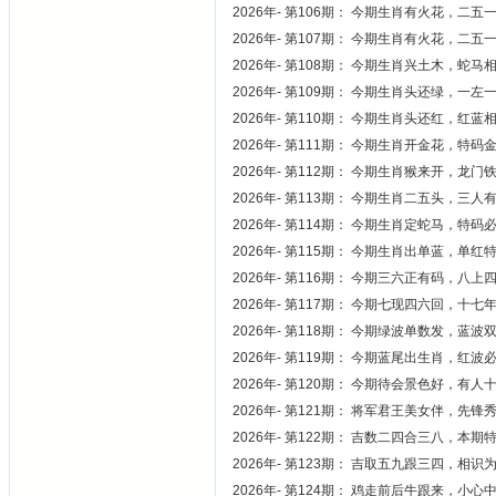
2026年- 第106期： 今期生肖有火花，
2026年- 第107期： 今期生肖有火花，
2026年- 第108期： 今期生肖兴土木，
2026年- 第109期： 今期生肖头还绿，
2026年- 第110期： 今期生肖头还红，
2026年- 第111期： 今期生肖开金花，
2026年- 第112期： 今期生肖猴来开，
2026年- 第113期： 今期生肖二五头，
2026年- 第114期： 今期生肖定蛇马，
2026年- 第115期： 今期生肖出单蓝，
2026年- 第116期： 今期三六正有码，
2026年- 第117期： 今期七现四六回，
2026年- 第118期： 今期绿波单数发，
2026年- 第119期： 今期蓝尾出生肖，
2026年- 第120期： 今期待会景色好，
2026年- 第121期： 将军君王美女伴，
2026年- 第122期： 吉数二四合三八，
2026年- 第123期： 吉取五九跟三四，
2026年- 第124期： 鸡走前后牛跟来，