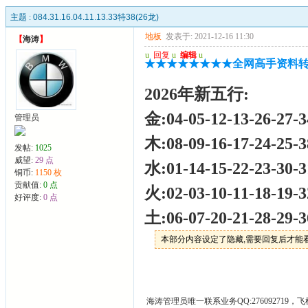
主题 :
084.31.16.04.11.13.33特38(26龙)
地板
发表于: 2021-12-16 11:30
【
海涛
】
u
回复
u
编辑
u
★★★★★★★★全网高手资料转
2026年新五行:
金:04-05-12-13-26-27-3
管理员
木:08-09-16-17-24-25-3
发帖:
1025
威望:
29 点
水:01-14-15-22-23-30-3
铜币:
1150 枚
贡献值:
0 点
火:02-03-10-11-18-19-3
好评度:
0 点
土:06-07-20-21-28-29-3
本部分内容设定了隐藏,需要回复后才能
海涛管理员唯一联系业务QQ:276092719，飞