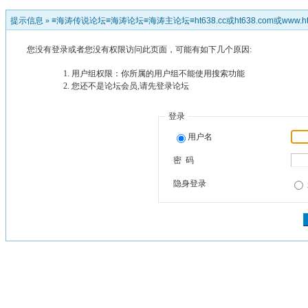
提示信息 »
≡海涛传说论坛≡海涛论坛≡海涛主论坛≡ht638.cc或ht638.com或www.ht
您没有登录或者您没有权限访问此页面，可能有如下几个原因:
用户组权限：你所属的用户组不能使用搜索功能
您还不是论坛会员,请先登录论坛
登录
用户名
密 码
隐身登录