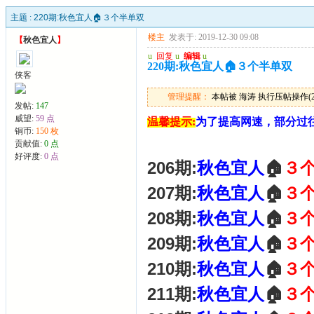
主题 :
220期:秋色宜人🏠３个半单双
楼主
发表于: 2019-12-30 09:08
【
秋色宜人
】
u
回复
u
编辑
u
220期:秋色宜人🏠３个半单双
侠客
管理提醒：
本帖被 海涛 执行压帖操作(2026
发帖:
147
威望:
59 点
温馨提示:
为了提高网速，部分过
铜币:
150 枚
贡献值:
0 点
好评度:
0 点
206期:
秋色宜人
🏠
３
207期:
秋色宜人
🏠
３
208期:
秋色宜人
🏠
３
209期:
秋色宜人
🏠
３
210期:
秋色宜人
🏠
３
211期:
秋色宜人
🏠
３