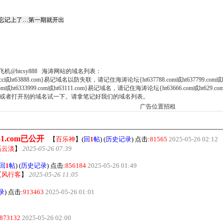
(续)5月份忘记上了…第一期就开出
，飞机@htcsy888 海涛网站的域名列表：
38.cc或ht63888.com}易记域名以防失联，请记住海涛论坛{ht637788.com或ht637799.com或h
m或ht6333999.com或ht63111.com}易记域名，请记住海涛论坛{ht63666.com或ht629.com或h
.或者打开别的域名试一下。请拿笔记好我们的域名列表。
广告位置招租