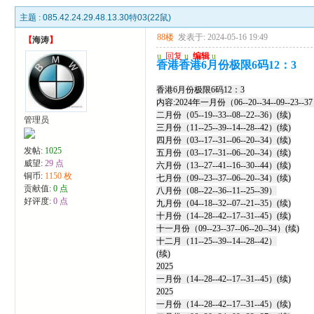
主题 :
085.42.24.29.48.13.30特03(22鼠)
88楼
发表于: 2024-05-16 19:49
【
海涛
】
u
回复
u
编辑
u
香港香港6月份极限6码12：3
香港6月份极限6码12：3
内容:2024年一月份（06--20--34--09--23--3
二月份（05--19--33--08--22--36）(续)
管理员
三月份（11--25--39--14--28--42）(续)
四月份（03--17--31--06--20--34）(续)
发帖:
1025
五月份（03--17--31--06--20--34）(续)
威望:
29 点
六月份（13--27--41--16--30--44）(续)
铜币:
1150 枚
七月份（09--23--37--06--20--34）(续)
贡献值:
0 点
八月份（08--22--36--11--25--39）
好评度:
0 点
九月份（04--18--32--07--21--35）(续)
十月份（14--28--42--17--31--45）(续)
十一月份（09--23--37--06--20--34）(续)
十二月（11--25--39--14--28--42）
(续)
2025
一月份（14--28--42--17--31--45）(续)
2025
一月份（14--28--42--17--31--45）(续)