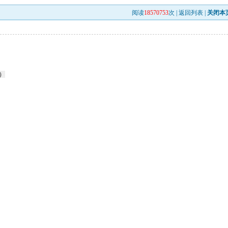
阅读
18570753
次 |
返回列表
|
关闭本
7）