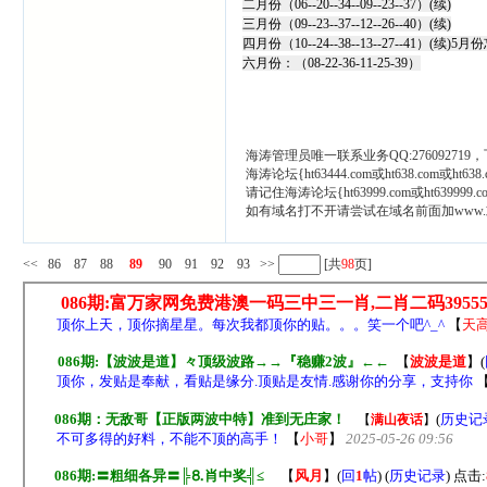
二月份（06--20--34--09--23--37）(续)
三月份（09--23--37--12--26--40）(续)
四月份（10--24--38--13--27--41）
六月份：（08-22-36-11-25-39）
海涛管理员唯一联系业务QQ:276092719
海涛论坛{ht63444.com或ht638.com或ht6
请记住海涛论坛{ht63999.com或ht639999.co
如有域名打不开请尝试在域名前面加www
<<
86
87
88
89
90
91
92
93
>>
[共
98
页]