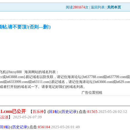
阅读
2801674
次 |
返回列表
|
关闭本页
请不要顶!(否则---删!)
，飞机@htcsy888 海涛网站的域名列表：
38.cc或ht63888.com}易记域名以防失联，请记住海涛论坛{ht637788.com或ht637799.com或h
m或ht6333999.com或ht63111.com}易记域名，请记住海涛论坛{ht63666.com或ht629.com或h
.或者打开别的域名试一下。请拿笔记好我们的域名列表。
广告位置招租