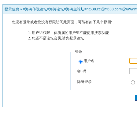
提示信息 »
≡海涛传说论坛≡海涛论坛≡海涛主论坛≡ht638.cc或ht638.com或www.ht
您没有登录或者您没有权限访问此页面，可能有如下几个原因:
用户组权限：你所属的用户组不能使用搜索功能
您还不是论坛会员,请先登录论坛
登录
用户名
密 码
隐身登录