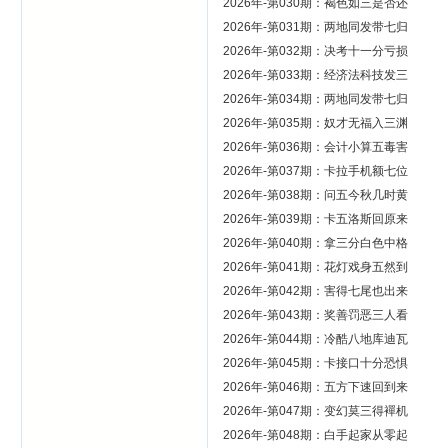
2026年-第030期：褐色如三是否还
2026年-第031期：两地同发带七归
2026年-第032期：决考十一分亏损
2026年-第033期：经济法科技发三
2026年-第034期：两地同发带七归
2026年-第035期：奴才无福入三渊
2026年-第036期：会计小算五毒害
2026年-第037期：卡拉手机额七位
2026年-第038期：问五今秋几时黄
2026年-第039期：卡五洛斯回原来
2026年-第040期：拿三分白色中格
2026年-第041期：花灯戏身五然到
2026年-第042期：害得七尾也出来
2026年-第043期：奖善罚恶三人看
2026年-第044期：冷酷八地库迪瓦
2026年-第045期：卡接口十分恐惧
2026年-第046期：五方下速回到来
2026年-第047期：变幻莫三得襌机
2026年-第048期：白手起家从零起