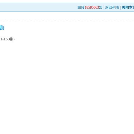
阅读
18595063
次 |
返回列表
|
关闭本
期)
-153期)