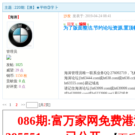
主题 :
220期:【澳】★平特③字┣
沙发
发表于: 2019-04-24 08:41
【
海涛
】
u
回复
u
编辑
u
为了版面整洁,节约论坛资源,置顶帖,请
管理员
发帖:
1025
威望:
29 点
海涛管理员唯一联系业务QQ:276092719，飞
铜币:
1150 枚
海涛论坛{ht63444.com或ht638.com或ht638
贡献值:
0 点
ht63555.com}易记域名
好评度:
0 点
请记住海涛论坛{ht63999.com或ht639999.com或
或ht638888.com或ht6333999.net}易记域名
如有域名打不开请尝试在域名前面加www.
<<
1
2
>>
[共
2
页]