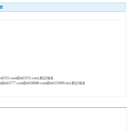
页
t6355.com或ht63555.com}易记域名
t63777.com或ht638888.com或ht6333999.net}易记域名