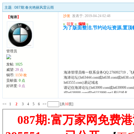
主题 :
087期:春光艳丽风雷云雨
沙发
发表于: 2019-04-24 02:48
【
海涛
】
u
回复
u
编辑
u
为了版面整洁,节约论坛资源,置顶帖,请
管理员
发帖:
1025
威望:
29 点
海涛管理员唯一联系业务QQ:276092719，飞
铜币:
1150 枚
海涛论坛{ht63444.com或ht638.com或ht638
贡献值:
0 点
ht63555.com}易记域名
好评度:
0 点
请记住海涛论坛{ht63999.com或ht639999.com或
或ht638888.com或ht6333999.net}易记域名
如有域名打不开请尝试在域名前面加www.
<<
1
2
3
4
5
6
>>
[共
10
页]