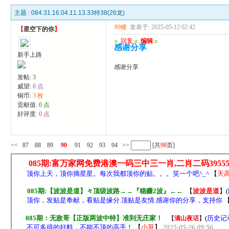
主题 :
084.31.16.04.11.13.33特38(26龙)
89楼
发表于: 2025-05-12 02:42
【
星空下的你
】
u
回复
u
编辑
u
感谢分享
新手上路
感谢分享
发帖:
3
威望:
0 点
铜币:
3 枚
贡献值:
0 点
好评度:
0 点
<<
87
88
89
90
91
92
93
94
>>
[共
98
页]