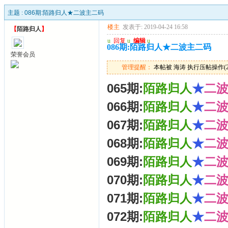
主题 :
086期:陌路归人★二波主二码
楼主
发表于: 2019-04-24 16:58
【
陌路归人
】
u
回复
u
编辑
u
086期:陌路归人★二波主二码
荣誉会员
管理提醒：
本帖被 海涛 执行压帖操作(2025
065期:
陌路归人
★
二
066期:
陌路归人
★
二
067期:
陌路归人
★
二
068期:
陌路归人
★
二
069期:
陌路归人
★
二
070期:
陌路归人
★
二
071期:
陌路归人
★
二
072期:
陌路归人
★
二