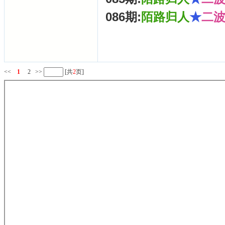
086期:
陌路归人
★
二
<<
1
2
>>
[共
2
页]