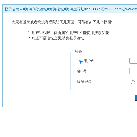
提示信息 »
≡海涛传说论坛≡海涛论坛≡海涛主论坛≡ht638.cc或ht638.com或www.ht
您没有登录或者您没有权限访问此页面，可能有如下几个原因:
用户组权限：你所属的用户组不能使用搜索功能
您还不是论坛会员,请先登录论坛
登录
用户名
密 码
隐身登录