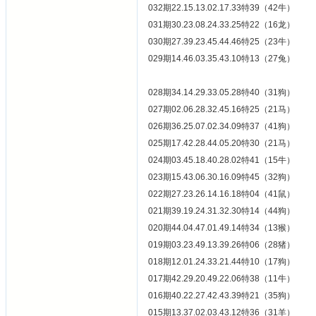
032期22.15.13.02.17.33特39（42牛）
031期30.23.08.24.33.25特22（16龙）
030期27.39.23.45.44.46特25（23牛）
029期14.46.03.35.43.10特13（27兔）
028期34.14.29.33.05.28特40（31狗）
027期02.06.28.32.45.16特25（21马）
026期36.25.07.02.34.09特37（41狗）
025期17.42.28.44.05.20特30（21马）
024期03.45.18.40.28.02特41（15牛）
023期15.43.06.30.16.09特45（32狗）
022期27.23.26.14.16.18特04（41鼠）
021期39.19.24.31.32.30特14（44狗）
020期44.04.47.01.49.14特34（13猴）
019期03.23.49.13.39.26特06（28猪）
018期12.01.24.33.21.44特10（17狗）
017期42.29.20.49.22.06特38（11牛）
016期40.22.27.42.43.39特21（35狗）
015期13.37.02.03.43.12特36（31羊）