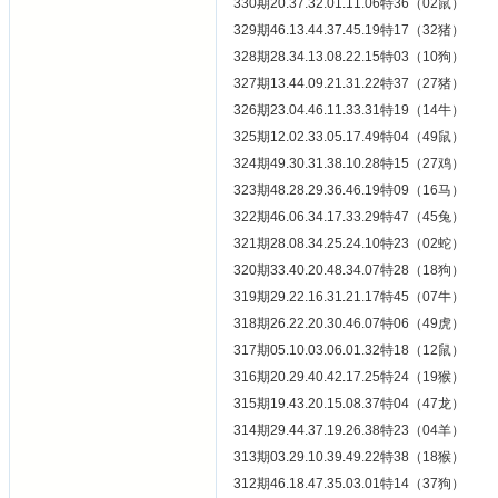
330期20.37.32.01.11.06特36（02鼠）
329期46.13.44.37.45.19特17（32猪）
328期28.34.13.08.22.15特03（10狗）
327期13.44.09.21.31.22特37（27猪）
326期23.04.46.11.33.31特19（14牛）
325期12.02.33.05.17.49特04（49鼠）
324期49.30.31.38.10.28特15（27鸡）
323期48.28.29.36.46.19特09（16马）
322期46.06.34.17.33.29特47（45兔）
321期28.08.34.25.24.10特23（02蛇）
320期33.40.20.48.34.07特28（18狗）
319期29.22.16.31.21.17特45（07牛）
318期26.22.20.30.46.07特06（49虎）
317期05.10.03.06.01.32特18（12鼠）
316期20.29.40.42.17.25特24（19猴）
315期19.43.20.15.08.37特04（47龙）
314期29.44.37.19.26.38特23（04羊）
313期03.29.10.39.49.22特38（18猴）
312期46.18.47.35.03.01特14（37狗）