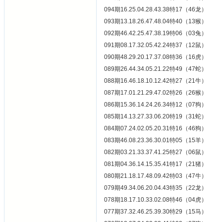
094期16.25.04.28.43.38特17（46龙）
093期13.18.26.47.48.04特40（13猴）
092期46.42.25.47.38.19特06（03兔）
091期08.17.32.05.42.24特37（12鼠）
090期48.29.20.17.37.08特36（16虎）
089期26.44.34.05.21.22特49（47蛇）
088期16.46.18.10.12.42特27（21牛）
087期17.01.21.29.47.02特26（26猴）
086期15.36.14.24.26.34特12（07狗）
085期14.13.27.33.06.20特19（31蛇）
084期07.24.02.05.20.31特16（46狗）
083期46.08.23.36.30.01特05（15羊）
082期03.21.33.37.41.25特27（06鼠）
081期04.36.14.15.35.41特17（21猪）
080期21.18.17.48.09.42特03（47牛）
079期49.34.06.20.04.43特35（22龙）
078期18.17.10.33.02.08特46（04虎）
077期37.32.46.25.39.30特29（15马）