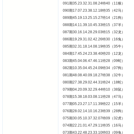
091期35.23.32.31.08.24特40（11猴）
090期17.07.23.38.12.18特35（42马）
089期45.19.13.25.15.27特14（21狗）
088期14.11.39.10.45.33特15（37羊）
087期30.16.14.28.29.03特15（32龙）
086期19.29.31.02.42.26特30（16兔）
085期32.31.18.14.08.19特35（35牛）
084期17.45.24.23.38.40特20（12龙）
083期45.04.06.47.46.11特28（09蛇）
082期10.35.04.45.24.09特34（07狗）
081期48.08.40.09.18.27特38（32牛）
080期27.38.29.02.44.31特24（18蛇）
079期04.20.09.32.29.44特10（38鼠）
078期15.38.18.03.08.11特28（47马）
077期05.23.27.17.11.39特22（15羊）
076期28.02.14.10.16.23特39（28狗）
075期30.05.10.37.32.07特09（32虎）
074期22.21.01.47.29.11特35（16马）
073期43.22.48.23.33.10特03（09兔）