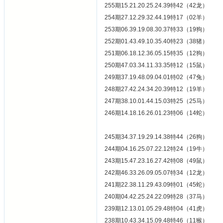
255期15.21.20.25.24.39特42（42龙）
254期27.12.29.32.44.19特17（02羊）
253期06.39.19.08.30.37特33（19狗）
252期01.43.49.10.35.40特23（38猪）
251期06.18.12.36.05.15特35（12狗）
250期47.03.34.11.33.35特12（15鼠）
249期37.19.48.09.04.01特02（47兔）
248期27.42.24.34.20.39特12（19羊）
247期38.10.01.44.15.03特25（25马）
246期14.18.16.26.01.23特06（14蛇）
245期34.37.19.29.14.38特44（26狗）
244期04.16.25.07.22.12特24（19牛）
243期15.47.23.16.27.42特08（49鼠）
242期46.33.26.09.05.07特34（12龙）
241期22.38.11.29.43.09特01（45蛇）
240期04.42.25.24.22.09特28（37马）
239期12.13.01.05.29.48特04（41虎）
238期10.43.34.15.09.48特46（11猴）