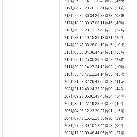
220期35.28.14.11.10.43特08（45兔）
219期04.25.23.46.16.41特09（11狗）
218期22.32.36.34.26.38特23（08鸡）
217期18.03.39.37.08.11特46（49猪）
216期48.07.20.12.17.46特23（22马）
215期33.11.19.15.36.13特21（29牛）
214期22.48.38.28.01.19特15（10虎）
213期03.31.34.38.47.24特11（16马）
212期05.12.25.35.36.20特18（27狗）
211期39.01.14.27.24.12特02（10猪）
210期35.40.47.11.24.14特15（45猴）
209期31.08.32.26.48.02特13（41龙）
208期31.17.48.24.32.29特09（44羊）
207期09.27.06.01.49.45特24（14虎）
206期35.11.27.19.28.20特10（46牛）
205期04.06.12.23.30.37特01（15鼠）
204期07.47.15.41.18.36特30（29龙）
203期27.23.39.10.12.44特18（06牛）
202期17.33.09.48.44.05特20（27鼠）