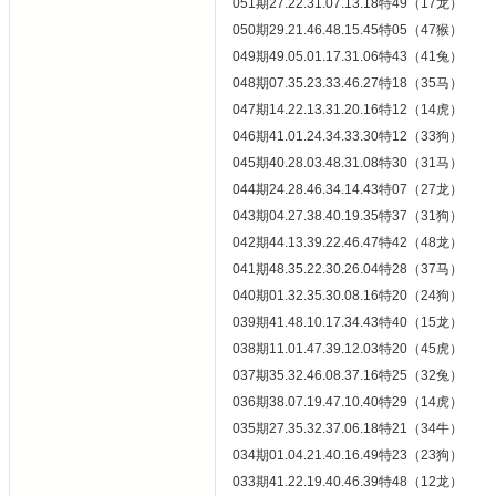
051期27.22.31.07.13.18特49（17龙）
050期29.21.46.48.15.45特05（47猴）
049期49.05.01.17.31.06特43（41兔）
048期07.35.23.33.46.27特18（35马）
047期14.22.13.31.20.16特12（14虎）
046期41.01.24.34.33.30特12（33狗）
045期40.28.03.48.31.08特30（31马）
044期24.28.46.34.14.43特07（27龙）
043期04.27.38.40.19.35特37（31狗）
042期44.13.39.22.46.47特42（48龙）
041期48.35.22.30.26.04特28（37马）
040期01.32.35.30.08.16特20（24狗）
039期41.48.10.17.34.43特40（15龙）
038期11.01.47.39.12.03特20（45虎）
037期35.32.46.08.37.16特25（32兔）
036期38.07.19.47.10.40特29（14虎）
035期27.35.32.37.06.18特21（34牛）
034期01.04.21.40.16.49特23（23狗）
033期41.22.19.40.46.39特48（12龙）