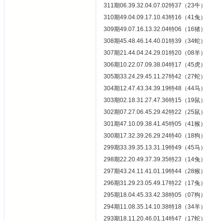
311期06.39.32.04.07.02特37（23牛）
310期49.04.09.17.10.43特16（41兔）
309期49.07.16.13.32.04特06（16猪）
308期45.48.46.14.40.01特39（34蛇）
307期21.44.04.24.29.01特20（08羊）
306期10.22.07.09.38.04特17（45虎）
305期33.24.29.45.11.27特42（27蛇）
304期12.47.43.34.39.19特48（44马）
303期02.18.31.27.47.36特15（19鼠）
302期07.27.06.45.29.42特22（25鼠）
301期47.10.09.38.41.45特05（41猴）
300期17.32.39.26.29.24特40（18狗）
299期33.39.35.13.31.19特49（45马）
298期22.20.49.37.39.35特23（14兔）
297期43.24.11.41.01.19特44（28猴）
296期31.29.23.05.49.17特22（17兔）
295期18.04.45.33.42.38特05（07狗）
294期11.08.35.14.10.38特18（34羊）
293期18.11.20.46.01.14特47（17蛇）