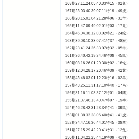
168期27.11.24.05.40.33特15（02兔）
167期23.03.40.39.07.11特19（49虎）
166期20.15.01.04.21.28特06（31羊）
165期11.47.09.49.02.01特03（17龙）
164期46.04.38.12.03.02特21（24蛇）
163期39.08.10.33.07.41特37（48猴）
162期23.41.24.26.33.07特32（05牛）
161期36.40.42.19.34.46特08（45鼠）
160期08.16.26.01.29.30特02（18蛇）
159期12.04.28.17.20.46特39（42龙）
158期43.48.03.01.12.23特16（02羊）
157期43.25.11.31.17.10特40（17马）
156期31.16.11.03.37.12特01（04猪）
155期21.37.46.13.40.47特07（19牛）
154期46.28.42.31.23.34特41（39鼠）
153期01.38.33.28.06.40特41（41虎）
152期34.47.16.36.44.01特45（38羊）
151期27.15.29.42.20.41特31（12兔）
150期11.04.22.25.44.19特09（41狗）