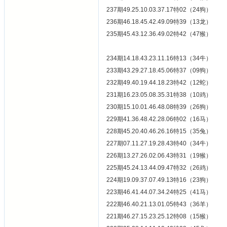
237期49.25.10.03.37.17特02（24狗）
236期46.18.45.42.49.09特39（13龙）
235期45.43.12.36.49.02特42（47猴）
234期14.18.43.23.11.16特13（34牛）
233期43.29.27.18.45.06特37（09狗）
232期49.40.19.44.18.23特42（12蛇）
231期16.23.05.08.35.31特38（10鸡）
230期15.10.01.46.48.08特39（26狗）
229期41.36.48.42.28.06特02（16马）
228期45.20.40.46.26.16特15（35兔）
227期07.11.27.19.28.43特40（34牛）
226期13.27.26.02.06.43特31（19猴）
225期45.24.13.44.09.47特32（26鸡）
224期19.09.37.07.49.13特16（23狗）
223期46.41.44.07.34.24特25（41马）
222期46.40.21.13.01.05特43（36羊）
221期46.27.15.23.25.12特08（15猴）