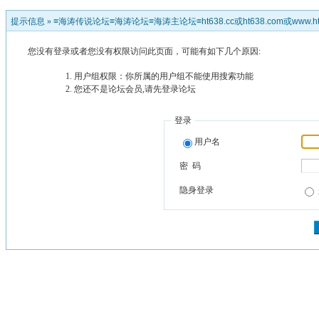
提示信息 »
≡海涛传说论坛≡海涛论坛≡海涛主论坛≡ht638.cc或ht638.com或www.ht
您没有登录或者您没有权限访问此页面，可能有如下几个原因:
用户组权限：你所属的用户组不能使用搜索功能
您还不是论坛会员,请先登录论坛
登录
用户名
密 码
隐身登录