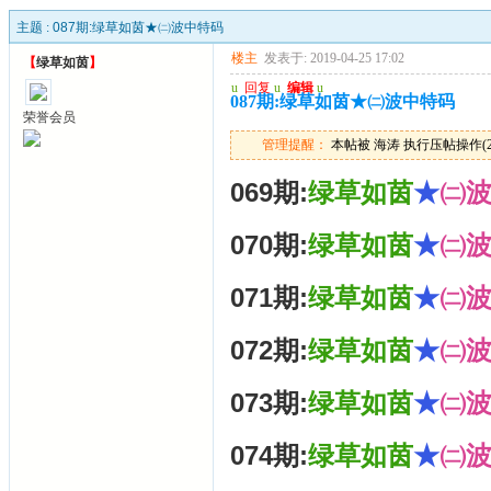
主题 :
087期:绿草如茵★㈡波中特码
楼主
发表于: 2019-04-25 17:02
【
绿草如茵
】
u
回复
u
编辑
u
087期:绿草如茵★㈡波中特码
荣誉会员
管理提醒：
本帖被 海涛 执行压帖操作(2026
069期:
绿草如茵
★
㈡
070期:
绿草如茵
★
㈡
071期:
绿草如茵
★
㈡
072期:
绿草如茵
★
㈡
073期:
绿草如茵
★
㈡
074期:
绿草如茵
★
㈡