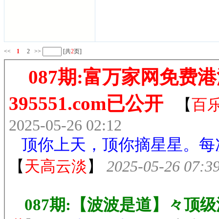
<<
1
2
>>
[共
2
页]