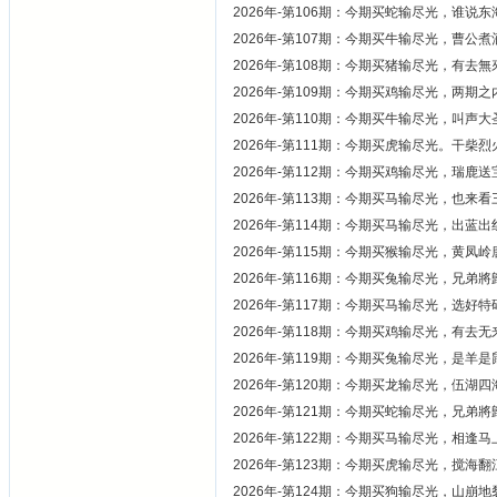
2026年-第106期：今期买蛇输尽光，谁
2026年-第107期：今期买牛输尽光，曹
2026年-第108期：今期买猪输尽光，有
2026年-第109期：今期买鸡输尽光，两
2026年-第110期：今期买牛输尽光，叫
2026年-第111期：今期买虎输尽光。干
2026年-第112期：今期买鸡输尽光，瑞
2026年-第113期：今期买马输尽光，也
2026年-第114期：今期买马输尽光，出
2026年-第115期：今期买猴输尽光，黄
2026年-第116期：今期买兔输尽光，兄
2026年-第117期：今期买马输尽光，选
2026年-第118期：今期买鸡输尽光，有
2026年-第119期：今期买兔输尽光，是
2026年-第120期：今期买龙输尽光，伍
2026年-第121期：今期买蛇输尽光，兄
2026年-第122期：今期买马输尽光，相
2026年-第123期：今期买虎输尽光，搅
2026年-第124期：今期买狗输尽光，山