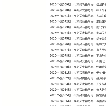
2026年-第069期：今期买马输尽光，扬
2026年-第070期：今期买龙输尽光。祢
2026年-第071期：今期买狗输尽光，人
2026年-第072期：今期买蛇输尽光，那
2026年-第073期：今期买马输尽光，南
2026年-第074期：今期买虎输尽光，春
2026年-第075期：今期买蛇输尽光，是
2026年-第076期：今期买马输尽光，害
2026年-第077期：今期买鸡输尽光，有
2026年-第078期：今期买蛇输尽光，不
2026年-第079期：今期买龙输尽光，今
2026年-第080期：今期买牛输尽光，性
2026年-第081期：今期买猴输尽光，子
2026年-第082期：今期买狗输尽光，搅
2026年-第083期：今期买虎输尽光，开
2026年-第084期：今期买蛇输尽光，曾
2026年-第085期：今期买鸡输尽光，關
2026年-第086期：今期买牛输尽光，虽