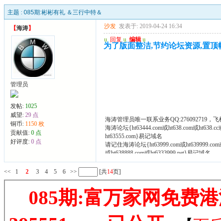
主题 :
085期:彬彬有礼 ＆三行中特＆
沙发
发表于: 2019-04-24 16:34
【
海涛
】
u
回复
u
编辑
u
为了版面整洁,节约论坛资源,置顶帖,请
管理员
发帖:
1025
威望:
29 点
海涛管理员唯一联系业务QQ:276092719，飞
铜币:
1150 枚
海涛论坛{ht63444.com或ht638.com或ht638
贡献值:
0 点
ht63555.com}易记域名
好评度:
0 点
请记住海涛论坛{ht63999.com或ht639999.com或
或ht638888.com或ht6333999.net}易记域名
如有域名打不开请尝试在域名前面加www.
<<
1
2
3
4
5
6
>>
[共
14
页]