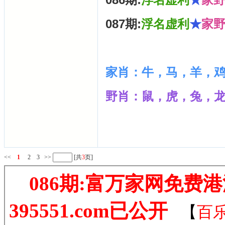
087期:
浮名虚利
★
家
家肖：牛，马，羊，
野肖：鼠，虎，兔，
<<
1
2
3
>>
[共
3
页]