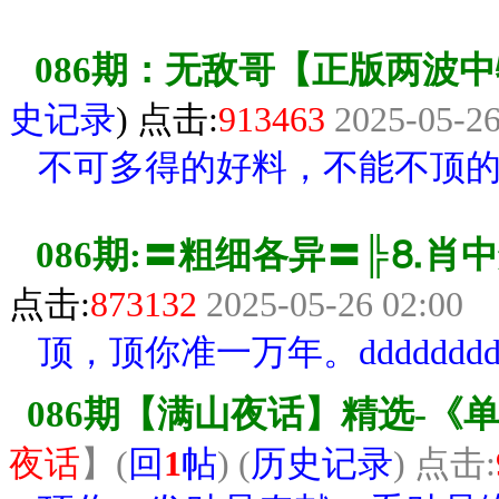
086期：无敌哥【正版两波
史记录
) 点击:
913463
2025-05-26
不可多得的好料，不能不顶
086期:〓粗细各异〓╠⒏肖中
点击:
87
3132
2025-05-26 02:00
顶，顶你准一万年。ddddddd
086期【满山夜话】精选-
夜话
】
(
回
1
帖
) (
历史记录
) 点击: