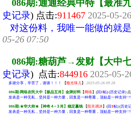
086期:通通经典中特【最准
史记录
) 点击:
9
11467
2025-05-26
对这份料，我唯一能做的就
05-26 07:50
086期:糖葫芦→发财【大中
史记录
) 点击:
8
44916
2025-05-2
多谢分享，辛苦了，谢谢！！！
【
馥光珠儿
】
2025-05-26 09:28
086期:网络农民大中【极品五肖】金牌好料
【
网络
】
(
回
1
帖
) (
历史记录
) 
发表是一种无私，坚持是一种力量，回复是一种尊重，顶贴是一种支持! !!
086期:★华大帅★【神奇４+３肖】稳定赢钱
【
阳关调沐
】
(
回
1
帖
) (
历史
发表是一种无私，坚持是一种力量，回复是一种尊重，顶贴是一种支持! !!