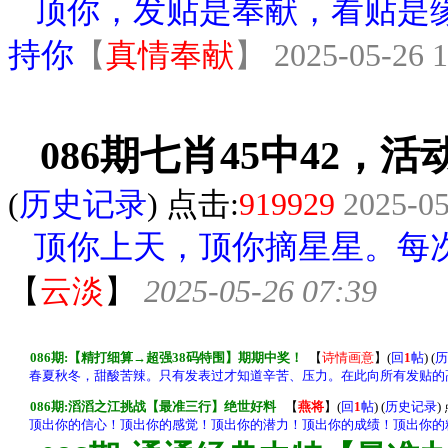
顶你，发贴是奉献，看贴是缘
持你
【
真情奉献
】
2025-05-26 1
086期七肖45中42，活
(
历史记录
) 点击:
919
929
2025-05
顶你上天，顶你摘星星。每次
【
云淡
】
2025-05-26 07:39
086期:【精打细算→超强38码特围】期期中奖！
【
诗情画意
】
(
回
1
帖
) (
历
春夏秋冬，甜酸苦辣。只有发表过才知道辛苦、压力。在此向所有发贴的
086期:滔滔之江挑战【最准三行】绝世好料
【
燕将
】
(
回
1
帖
) (
历史记录
)
顶出你的信心！顶出你的感觉！顶出你的潜力！顶出你的成绩！顶出你的