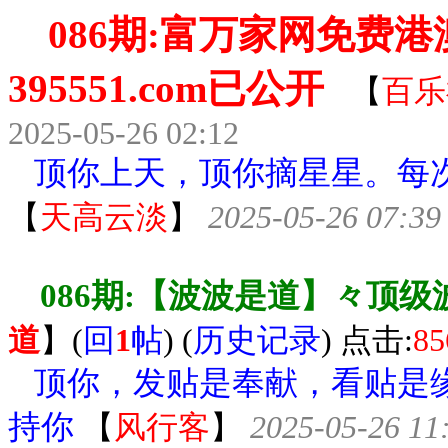
086期:富万家网免费
395551.com已公开
【
百乐
2025-05-26 02:12
顶你上天，顶你摘星星。每次
【
天高云淡
】
2025-05-26 07:39
086期:【波波是道】々顶
道
】
(
回
1
帖
) (
历史记录
) 点击:
85
顶你，发贴是奉献，看贴是缘
持你
【
风行客
】
2025-05-26 11