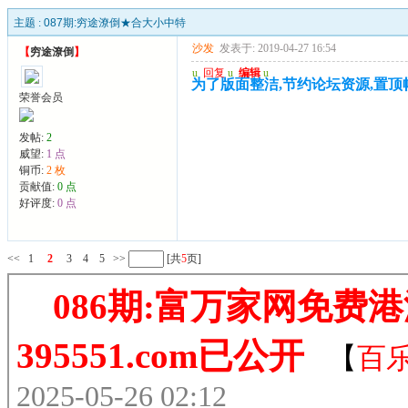
主题 :
087期:穷途潦倒★合大小中特
沙发
发表于: 2019-04-27 16:54
【
穷途潦倒
】
u
回复
u
编辑
u
为了版面整洁,节约论坛资源,置顶帖,请
荣誉会员
发帖:
2
威望:
1 点
铜币:
2 枚
贡献值:
0 点
好评度:
0 点
<<
1
2
3
4
5
>>
[共
5
页]