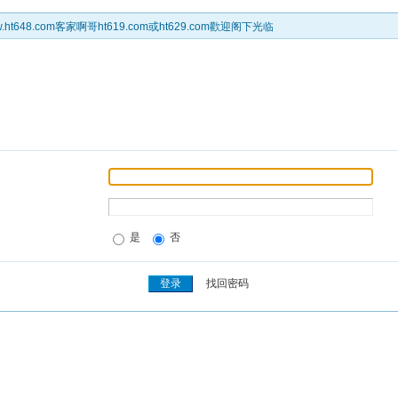
t648.com客家啊哥ht619.com或ht629.com歡迎阁下光临
是
否
找回密码