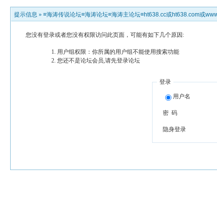
提示信息 »
≡海涛传说论坛≡海涛论坛≡海涛主论坛≡ht638.cc或ht638.com或www.h
您没有登录或者您没有权限访问此页面，可能有如下几个原因:
用户组权限：你所属的用户组不能使用搜索功能
您还不是论坛会员,请先登录论坛
登录
用户名
密 码
隐身登录