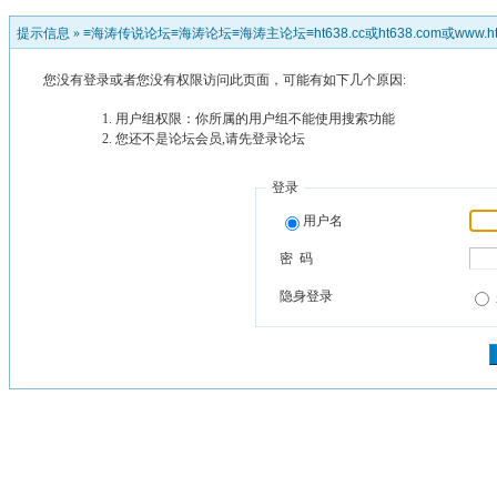
提示信息 »
≡海涛传说论坛≡海涛论坛≡海涛主论坛≡ht638.cc或ht638.com或www.ht
您没有登录或者您没有权限访问此页面，可能有如下几个原因:
用户组权限：你所属的用户组不能使用搜索功能
您还不是论坛会员,请先登录论坛
登录
用户名
密 码
隐身登录