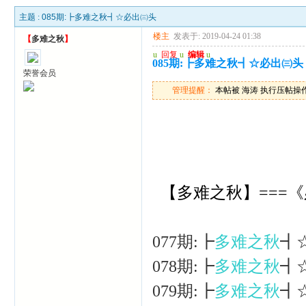
主题 :
085期:┣多难之秋┫☆必出㈢头
楼主
发表于: 2019-04-24 01:38
【
多难之秋
】
u
回复
u
编辑
u
085期:┣多难之秋┫☆必出㈢头
荣誉会员
管理提醒：
本帖被 海涛 执行压帖操作(20
【多难之秋】===
077期:┣
多难之秋
┫
078期:┣
多难之秋
┫
079期:┣
多难之秋
┫