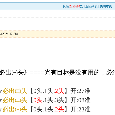
阅读
2356584
次 |
返回列表
|
关闭本页
24-12-28)
《必出㈢头》====光有目标是没有用的，
☆
必出㈢头
【0头.1头.
2头
】开:27准
☆
必出㈢头
【
0头
.1头.3头】开:08准
☆
必出㈢头
【0头.1头.
2头
】开:23准