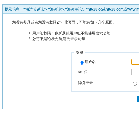
提示信息 »
≡海涛传说论坛≡海涛论坛≡海涛主论坛≡ht638.cc或ht638.com或www.ht
您没有登录或者您没有权限访问此页面，可能有如下几个原因:
用户组权限：你所属的用户组不能使用搜索功能
您还不是论坛会员,请先登录论坛
登录
用户名
密 码
隐身登录