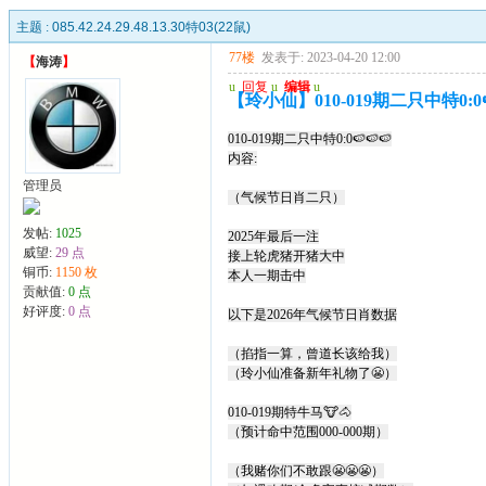
主题 :
085.42.24.29.48.13.30特03(22鼠)
77楼
发表于: 2023-04-20 12:00
【
海涛
】
u
回复
u
编辑
u
【玲小仙】010-019期二只中特0:0
010-019期二只中特0:0🍉🍉🍉
内容:
管理员
（气候节日肖二只）
发帖:
1025
2025年最后一注
威望:
29 点
接上轮虎猪开猪大中
铜币:
1150 枚
本人一期击中
贡献值:
0 点
好评度:
0 点
以下是2026年气候节日肖数据
（掐指一算，曾道长该给我）
（玲小仙准备新年礼物了😬）
010-019期特牛马🐮🐴
（预计命中范围000-000期）
（我赌你们不敢跟😬😬😬）