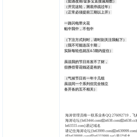
（如遇改期/金多宝直接减期数）
（开完这轮，测底停战过年）
（正常必须提前三期以上开）
一路闪电带火花
帖中我中，不包中
（下注方式到时，请时刻关注我帖下）
（我不可能连压十期，
实际每轮也就压4-5期内捉住）
虽说我的节日肖发不了财，
但挣些零花钱还是有的
（气候节日肖一年十几组
虽说同一个系列但完全独立
各开各的互不相关）
海涛管理员唯一联系业务QQ:276092719，飞
海涛论坛{ht63444.com或ht638.com或ht638
ht63555.com}易记域名
请记住海涛论坛{ht63999.com或ht639999.com或
或ht638888.com或ht6333999.net}易记域名