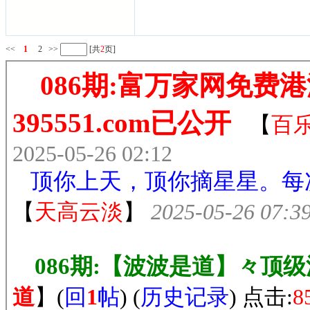
<<
1
2
>>
[共
2
页]