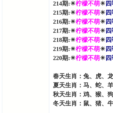
214期:☀
柠檬不萌
☀
四
215期:☀
柠檬不萌
☀
四
216期:☀
柠檬不萌
☀
四
217期:☀
柠檬不萌
☀
四
218期:☀
柠檬不萌
☀
四
219期:☀
柠檬不萌
☀
四
220期:☀
柠檬不萌
☀
四
春天生肖：兔、虎、
夏天生肖：马、蛇、
秋天生肖：鸡、猴、
冬天生肖：鼠、猪、