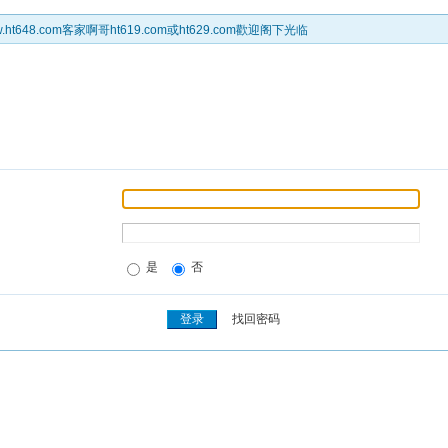
t648.com客家啊哥ht619.com或ht629.com歡迎阁下光临
是
否
找回密码