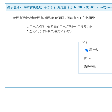
提示信息 »
≡海涛传说论坛≡海涛论坛≡海涛主论坛≡ht638.cc或ht638.com或www.h
您没有登录或者您没有权限访问此页面，可能有如下几个原因:
用户组权限：你所属的用户组不能使用搜索功能
您还不是论坛会员,请先登录论坛
登录
用户名
密 码
隐身登录