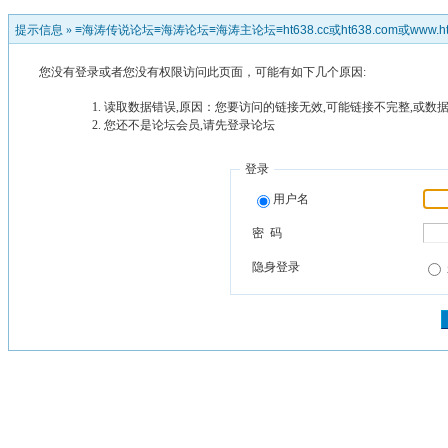
提示信息 »
≡海涛传说论坛≡海涛论坛≡海涛主论坛≡ht638.cc或ht638.com或www.ht
您没有登录或者您没有权限访问此页面，可能有如下几个原因:
读取数据错误,原因：您要访问的链接无效,可能链接不完整,或数据
您还不是论坛会员,请先登录论坛
登录
用户名
密 码
隐身登录