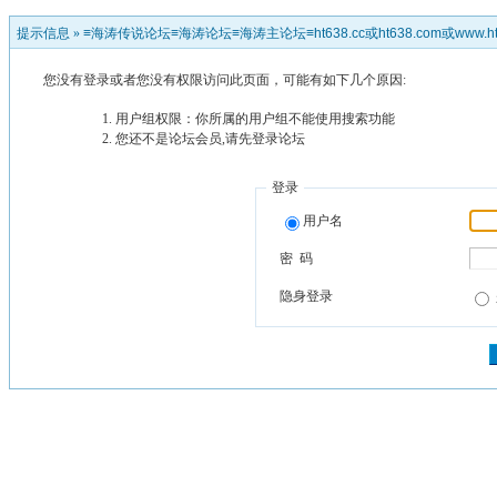
提示信息 »
≡海涛传说论坛≡海涛论坛≡海涛主论坛≡ht638.cc或ht638.com或www.ht
您没有登录或者您没有权限访问此页面，可能有如下几个原因:
用户组权限：你所属的用户组不能使用搜索功能
您还不是论坛会员,请先登录论坛
登录
用户名
密 码
隐身登录