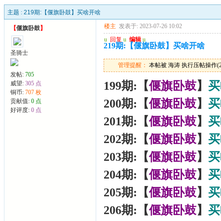
主题 :
219期:【偃旗卧鼓】买啥开啥
楼主
发表于: 2023-07-26 10:02
【
偃旗卧鼓
】
u
回复
u
编辑
u
219期:【偃旗卧鼓】买啥开啥
圣骑士
管理提醒：
本帖被 海涛 执行压帖操作(2026
发帖:
705
199期:【
偃旗卧鼓
】
买
威望:
305 点
铜币:
707 枚
200期:【
偃旗卧鼓
】
买
贡献值:
0 点
好评度:
0 点
201期:【
偃旗卧鼓
】
买
202期:【
偃旗卧鼓
】
买
203期:【
偃旗卧鼓
】
买
204期:【
偃旗卧鼓
】
买
205期:【
偃旗卧鼓
】
买
206期:【
偃旗卧鼓
】
买