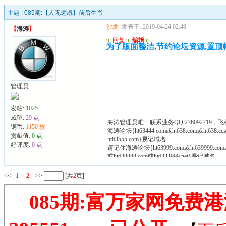
主题 :
085期:【人无远虑】前后生肖
沙发
发表于: 2019-04-24 02:48
【
海涛
】
u
回复
u
编辑
u
为了版面整洁,节约论坛资源,置顶帖,请
管理员
发帖:
1025
威望:
29 点
海涛管理员唯一联系业务QQ:276092719，飞
铜币:
1150 枚
海涛论坛{ht63444.com或ht638.com或ht638
贡献值:
0 点
ht63555.com}易记域名
好评度:
0 点
请记住海涛论坛{ht63999.com或ht639999.com或
或ht638888.com或ht6333999.net}易记域名
如有域名打不开请尝试在域名前面加www.
<<
1
2
>>
[共
2
页]