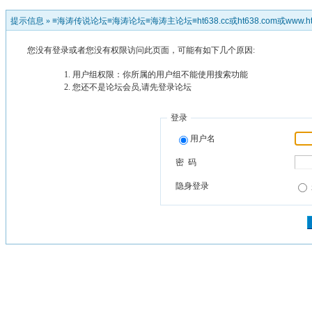
提示信息 »
≡海涛传说论坛≡海涛论坛≡海涛主论坛≡ht638.cc或ht638.com或www.ht
您没有登录或者您没有权限访问此页面，可能有如下几个原因:
用户组权限：你所属的用户组不能使用搜索功能
您还不是论坛会员,请先登录论坛
登录
用户名
密 码
隐身登录