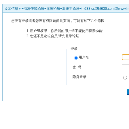
提示信息 »
≡海涛传说论坛≡海涛论坛≡海涛主论坛≡ht638.cc或ht638.com或www.ht
您没有登录或者您没有权限访问此页面，可能有如下几个原因:
用户组权限：你所属的用户组不能使用搜索功能
您还不是论坛会员,请先登录论坛
登录
用户名
密 码
隐身登录