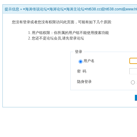
提示信息 »
≡海涛传说论坛≡海涛论坛≡海涛主论坛≡ht638.cc或ht638.com或www.ht
您没有登录或者您没有权限访问此页面，可能有如下几个原因:
用户组权限：你所属的用户组不能使用搜索功能
您还不是论坛会员,请先登录论坛
登录
用户名
密 码
隐身登录