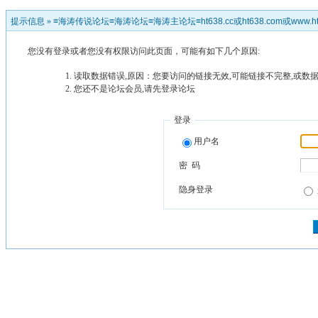
提示信息 »
≡海涛传说论坛≡海涛论坛≡海涛主论坛≡ht638.cc或ht638.com或www.ht
您没有登录或者您没有权限访问此页面，可能有如下几个原因:
读取数据错误,原因：您要访问的链接无效,可能链接不完整,或数据
您还不是论坛会员,请先登录论坛
登录
用户名
密 码
隐身登录